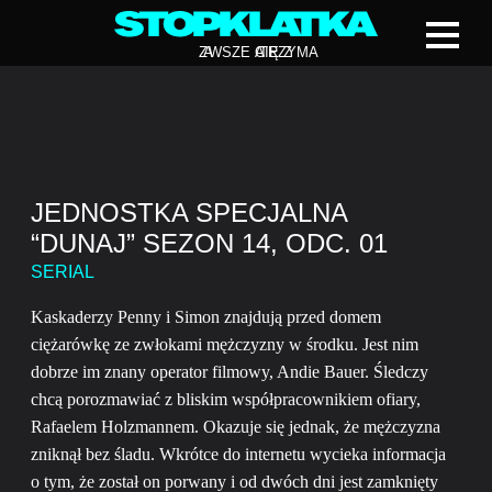
Z
A
WSZE CIĘ Z
A
TRZYMA
JEDNOSTKA SPECJALNA
“DUNAJ” SEZON 14, ODC. 01
SERIAL
Kaskaderzy Penny i Simon znajdują przed domem
ciężarówkę ze zwłokami mężczyzny w środku. Jest nim
dobrze im znany operator filmowy, Andie Bauer. Śledczy
chcą porozmawiać z bliskim współpracownikiem ofiary,
Rafaelem Holzmannem. Okazuje się jednak, że mężczyzna
zniknął bez śladu. Wkrótce do internetu wycieka informacja
o tym, że został on porwany i od dwóch dni jest zamknięty