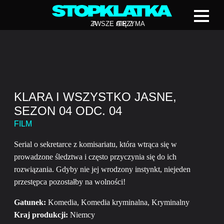
Z
A
WSZE CIĘ Z
A
TRZYMA
KLARA I WSZYSTKO JASNE,
SEZON 04 ODC. 04
FILM
Serial o sekretarce z komisariatu, która wtrąca się w
prowadzone śledztwa i często przyczynia się do ich
rozwiązania. Gdyby nie jej wrodzony instynkt, niejeden
przestępca pozostałby na wolności!
Gatunek:
Komedia, Komedia kryminalna, Kryminalny
Kraj produkcji:
Niemcy