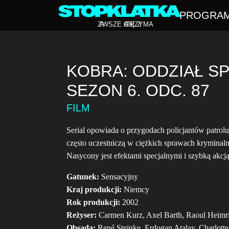
PROGRA
Z
A
WSZE CIĘ Z
A
TRZYMA
KOBRA: ODDZIAŁ SP
SEZON 6. ODC. 87
FILM
Serial opowiada o przygodach policjantów patrolu
często uczestniczą w ciężkich sprawach kryminaln
Nasycony jest efektami specjalnymi i szybką akcją
Gatunek:
Sensacyjny
Kraj produkcji:
Niemcy
Rok produkcji:
2002
Reżyser:
Carmen Kurz, Axel Barth, Raoul Heimr
Obsada:
René Steinke, Erdogan Atalay, Charlott