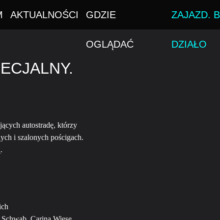
M
AKTUALNOŚCI
GDZIE
ZAJAZD. B
OGLĄDAĆ
DZIAŁO
ECJALNY.
jących autostradę, którzy
ych i szalonych pościgach.
.
ich
e Schwab, Carina Wiese,