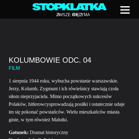
Z
A
WSZE CIĘ Z
A
TRZYMA
KOLUMBOWIE ODC. 04
FILM
1 sierpnia 1944 roku, wybucha powstanie warszawskie.
Jerzy, Kolumb, Zygmunt i ich rówieśnicy stawiają czoła
siłom nieprzyjaciela. Mimo początkowych sukcesów
Polaków, hitlerowcysprowadzają posiłki i ostatecznie udaje
im się pokonać powstańców. Wielu mieszkańców miasta
ginie, w tym również Malutki.
Gatunek:
Dramat historyczny