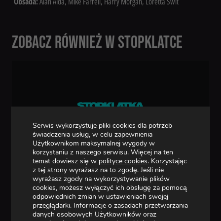
Obsada:
Alan Alda, Mike Farrell, Harry Morgan, Loretta Swit
ZOBACZ RÓWNIEŻ W STOPKLATCE
Serwis wykorzystuje pliki cookies dla potrzeb
świadczenia usług, w celu zapewnienia
Użytkownikom maksymalnej wygody w
korzystaniu z naszego serwisu. Więcej na ten
FILM
temat dowiesz się w
polityce cookies
. Korzystając
AUKCJA W CIEMNO – SEZON 3 – ODCINEK 12
z tej strony wyrażasz na to zgodę. Jeśli nie
wyrażasz zgody na wykorzystywanie plików
cookies, możesz wyłączyć ich obsługę za pomocą
WIĘCEJ
odpowiednich zmian w ustawieniach swojej
przeglądarki. Informacje o zasadach przetwarzania
danych osobowych Użytkowników oraz