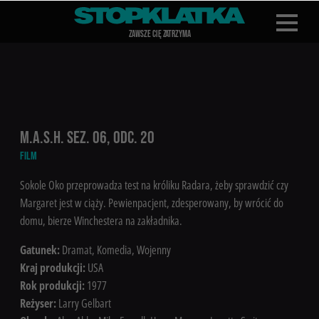
Z
A
WSZE CIĘ Z
A
TRZYMA
M.A.S.H. SEZ. 06, ODC. 20
FILM
Sokole Oko przeprowadza test na króliku Radara, żeby sprawdzić czy
Margaret jest w ciąży. Pewienpacjent, zdesperowany, by wrócić do
domu, bierze Winchestera na zakładnika.
Gatunek:
Dramat, Komedia, Wojenny
Kraj produkcji:
USA
Rok produkcji:
1977
Reżyser:
Larry Gelbart