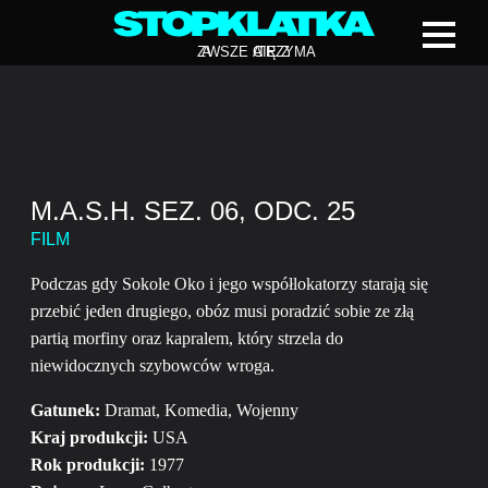
Z
A
WSZE CIĘ Z
A
TRZYMA
M.A.S.H. SEZ. 06, ODC. 25
FILM
Podczas gdy Sokole Oko i jego współlokatorzy starają się
przebić jeden drugiego, obóz musi poradzić sobie ze złą
partią morfiny oraz kapralem, który strzela do
niewidocznych szybowców wroga.
Gatunek:
Dramat, Komedia, Wojenny
Kraj produkcji:
USA
Rok produkcji:
1977