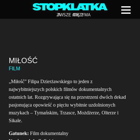
Z
A
WSZE CIĘ Z
A
TRZYMA
MIŁOŚĆ
FILM
„Miłość” Filipa Dzierżawskiego to jeden z
najwybitniejszych polskich filmów dokumentalnych
ostatnich lat. Rozgrywająca się na przestrzeni dwóch dekad
pasjonująca opowieść o pięciu wybitnie uzdolnionych
muzykach – Tymańskim, Trzasce, Możdżerze, Olterze i
Sikale.
Gatunek:
Film dokumentalny