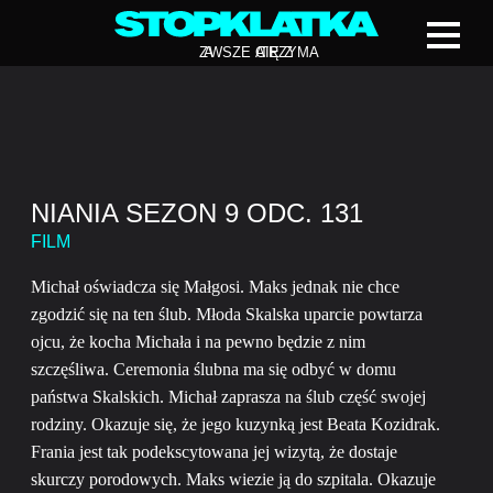
Z
A
WSZE CIĘ Z
A
TRZYMA
NIANIA SEZON 9 ODC. 131
FILM
Michał oświadcza się Małgosi. Maks jednak nie chce
zgodzić się na ten ślub. Młoda Skalska uparcie powtarza
ojcu, że kocha Michała i na pewno będzie z nim
szczęśliwa. Ceremonia ślubna ma się odbyć w domu
państwa Skalskich. Michał zaprasza na ślub część swojej
rodziny. Okazuje się, że jego kuzynką jest Beata Kozidrak.
Frania jest tak podekscytowana jej wizytą, że dostaje
skurczy porodowych. Maks wiezie ją do szpitala. Okazuje