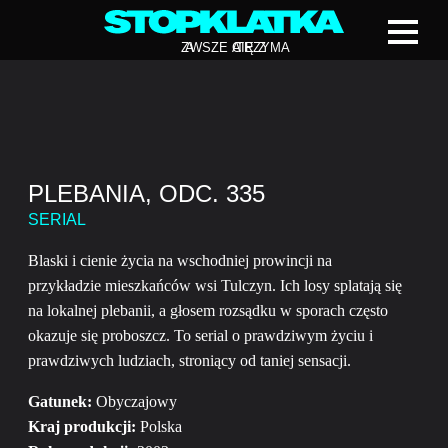
Z
A
WSZE CIĘ Z
A
TRZYMA
PLEBANIA, ODC. 335
SERIAL
Blaski i cienie życia na wschodniej prowincji na
przykładzie mieszkańców wsi Tulczyn. Ich losy splatają się
na lokalnej plebanii, a głosem rozsądku w sporach często
okazuje się proboszcz. To serial o prawdziwym życiu i
prawdziwych ludziach, stroniący od taniej sensacji.
Gatunek:
Obyczajowy
Kraj produkcji:
Polska