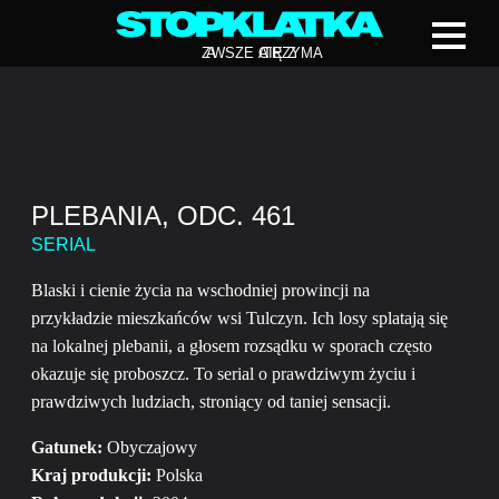
Z
A
WSZE CIĘ Z
A
TRZYMA
PLEBANIA, ODC. 461
SERIAL
Blaski i cienie życia na wschodniej prowincji na
przykładzie mieszkańców wsi Tulczyn. Ich losy splatają się
na lokalnej plebanii, a głosem rozsądku w sporach często
okazuje się proboszcz. To serial o prawdziwym życiu i
prawdziwych ludziach, stroniący od taniej sensacji.
Gatunek:
Obyczajowy
Kraj produkcji:
Polska