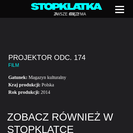
Z
A
WSZE CIĘ Z
A
TRZYMA
PROJEKTOR ODC. 174
FILM
Gatunek:
Magazyn kulturalny
Kraj produkcji:
Polska
Rok produkcji:
2014
ZOBACZ RÓWNIEŻ W
STOPKLATCE