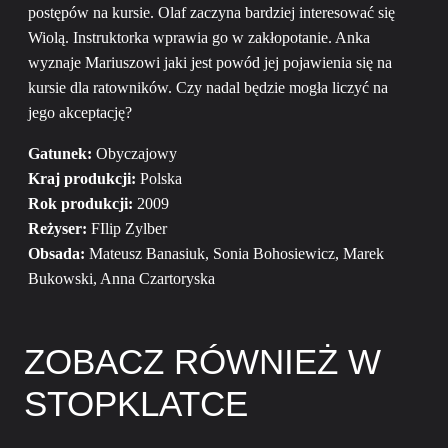
postępów na kursie. Olaf zaczyna bardziej interesować się
Wiolą. Instruktorka wprawia go w zakłopotanie. Anka
wyznaje Mariuszowi jaki jest powód jej pojawienia się na
kursie dla ratowników. Czy nadal będzie mogła liczyć na
jego akceptację?
Gatunek:
Obyczajowy
Kraj produkcji:
Polska
Rok produkcji:
2009
Reżyser:
FIlip Zylber
Obsada:
Mateusz Banasiuk, Sonia Bohosiewicz, Marek
Bukowski, Anna Czartoryska
ZOBACZ RÓWNIEŻ W
STOPKLATCE