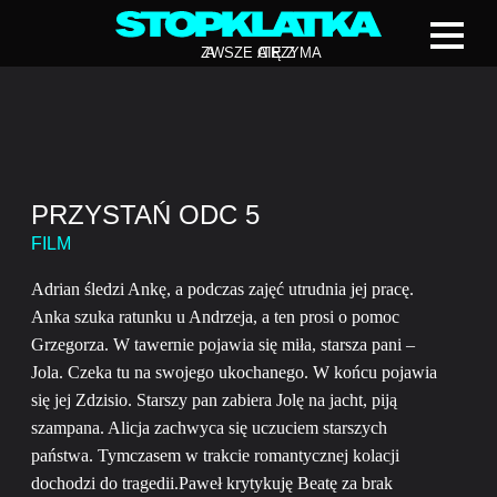
Z
A
WSZE CIĘ Z
A
TRZYMA
PRZYSTAŃ ODC 5
FILM
Adrian śledzi Ankę, a podczas zajęć utrudnia jej pracę.
Anka szuka ratunku u Andrzeja, a ten prosi o pomoc
Grzegorza. W tawernie pojawia się miła, starsza pani –
Jola. Czeka tu na swojego ukochanego. W końcu pojawia
się jej Zdzisio. Starszy pan zabiera Jolę na jacht, piją
szampana. Alicja zachwyca się uczuciem starszych
państwa. Tymczasem w trakcie romantycznej kolacji
dochodzi do tragedii.Paweł krytykuję Beatę za brak