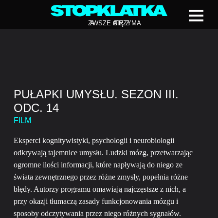
Z
A
WSZE CIĘ Z
A
TRZYMA
PUŁAPKI UMYSŁU. SEZON III.
ODC. 14
FILM
Eksperci kognitywistyki, psychologii i neurobiologii
odkrywają tajemnice umysłu. Ludzki mózg, przetwarzając
ogromne ilości informacji, które napływają do niego ze
świata zewnętrznego przez różne zmysły, popełnia różne
błędy. Autorzy programu omawiają najczęstsze z nich, a
przy okazji tłumaczą zasady funkcjonowania mózgu i
sposoby odczytywania przez niego różnych sygnałów.