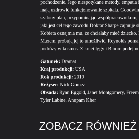
pochodzenie. Jego niespotykane metody, empatia 
mają uzdrowić funkcjonowanie szpitala. Goodwin 
szalony plan, przypominając współpracownikom, dl
jaki jest cel tego zawodu.Doktor Sharpe zajmuje si
Kobieta oznajmia mu, że chciałaby mieć dziecko.
Maxem, próbują jej to umożliwić. Reynolds pomag
podróży w kosmos. Z kolei Iggy i Bloom podejmuj
Gatunek:
Dramat
Kraj produkcji:
USA
Rok produkcji:
2019
Reżyser:
Nick Gomez
Obsada:
Ryan Eggold, Janet Montgomery, Freem
Tyler Labine, Anupam Kher
ZOBACZ RÓWNIEŻ