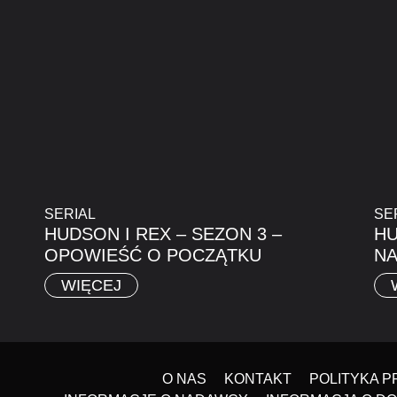
SERIAL
SE
HUDSON I REX – SEZON 3 –
HU
OPOWIEŚĆ O POCZĄTKU
NA
WIĘCEJ
O NAS
KONTAKT
POLITYKA 