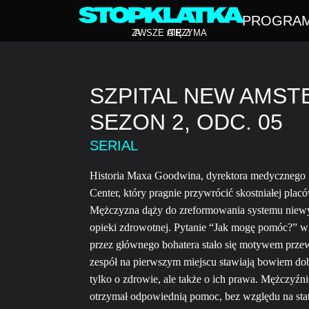
PROGRA
Z
A
WSZE CIĘ Z
A
TRZYMA
SZPITAL NEW AMST
SEZON 2, ODC. 05
SERIAL
Historia Maxa Goodwina, dyrektora medyczneg
Center, który pragnie przywrócić skostniałej pla
Mężczyzna dąży do zreformowania systemu niewy
opieki zdrowotnej. Pytanie “Jak mogę pomóc?” w
przez głównego bohatera stało się motywem przew
zespół na pierwszym miejscu stawiają bowiem dob
tylko o zdrowie, ale także o ich prawa. Mężczyźn
otrzymał odpowiednią pomoc, bez względu na stat