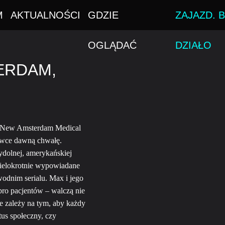
M
AKTUALNOŚCI
GDZIE
ZAJAZD. B
OGLĄDAĆ
DZIAŁO
ERDAM,
o New Amsterdam Medical
cówce dawną chwałę.
dolnej, amerykańskiej
ielokrotnie wypowiadane
odnim serialu. Max i jego
ro pacjentów – walczą nie
ie zależy na tym, aby każdy
us społeczny, czy