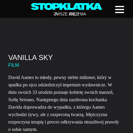
Z
A
WSZE CIĘ Z
A
TRZYMA
VANILLA SKY
FILM
David Aames to młody, pewny siebie milioner, który w
spadku po ojcu odziedziczył imperium wydawnicze. W
dniu swoich 33 urodzin poznaje kobietę swoich marzeń,
Sofię Serrano. Następnego dnia zazdrosna kochanka
Davida doprowadza do wypadku, z którego Aames
wychodzi żywy, ale z oszpeconą twarzą. Mężczyzna
rozpoczyna terapię i proces odkrywania straszliwej prawdy
o sobie samym.