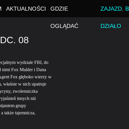
M
AKTUALNOŚCI
GDZIE
ZAJAZD. B
OGLĄDAĆ
DZIAŁO
DC. 08
ecjalnym wydziale FBI, do
ad nimi Fox Mulder i Dana
. Agent Fox głęboko wierzy w
a, właśnie w nich upatruje
ycyny, zwolenniczka
yjaśnień innych niż
bijaniem grupy
 a także tajemnicza,