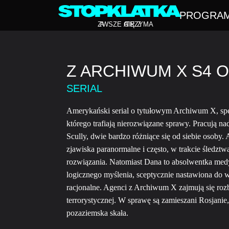
PROGRA
Z
A
WSZE CIĘ Z
A
TRZYMA
Z ARCHIWUM X S4 O
SERIAL
Amerykański serial o tytułowym Archiwum X, sp
którego trafiają nierozwiązane sprawy. Pracują n
Scully, dwie bardzo różniące się od siebie osoby
zjawiska paranormalne i często, w trakcie śledztw
rozwiązania. Natomiast Dana to absolwentka med
logicznego myślenia, sceptycznie nastawiona do w
racjonalne. Agenci z Archiwum X zajmują się roz
terrorystycznej. W sprawę są zamieszani Rosjanie,
pozaziemska skała.