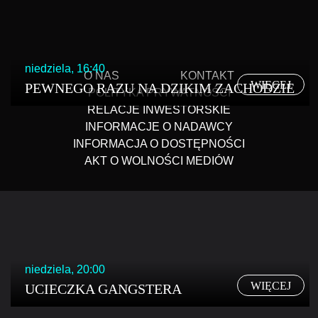
niedziela, 16:40
O NAS
KONTAKT
WIĘCEJ
PEWNEGO RAZU NA DZIKIM ZACHODZIE
POLITYKA PRYWATNOŚCI
RELACJE INWESTORSKIE
INFORMACJE O NADAWCY
INFORMACJA O DOSTĘPNOŚCI
AKT O WOLNOŚCI MEDIÓW
niedziela, 20:00
WIĘCEJ
UCIECZKA GANGSTERA