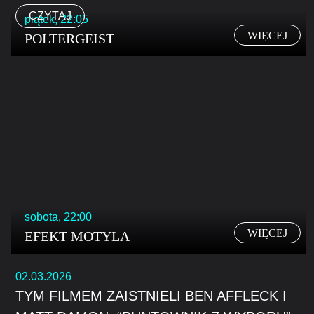
CZYTAJ
piątek, 22:05
WIĘCEJ
POLTERGEIST
sobota, 22:00
WIĘCEJ
EFEKT MOTYLA
02.03.2026
TYM FILMEM ZAISTNIELI BEN AFFLECK I