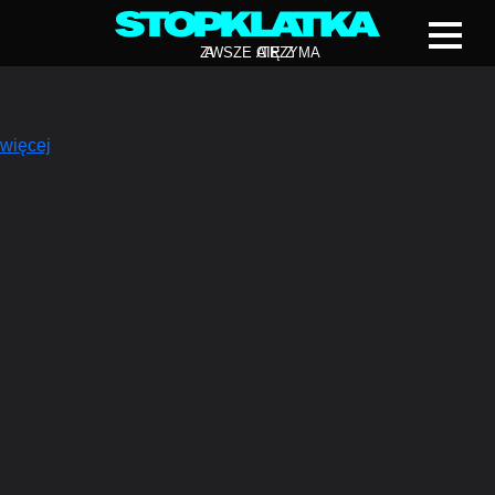
Z
A
WSZE CIĘ Z
A
TRZYMA
więcej