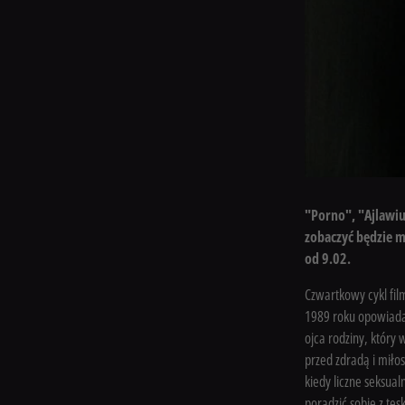
"Porno", "Ajlawiu
zobaczyć będzie m
od 9.02.
Czwartkowy cykl fil
1989 roku opowiada
ojca rodziny, który
przed zdradą i miło
kiedy liczne seksua
poradzić sobie z tę