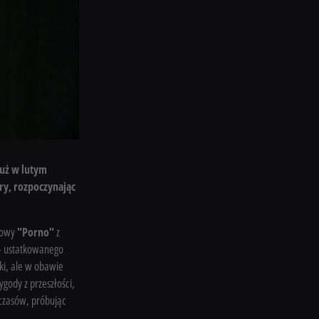
już w lutym
ry, rozpoczynając
jowy
"Porno"
z
– ustatkowanego
ki, ale w obawie
gody z przeszłości,
 czasów, próbując