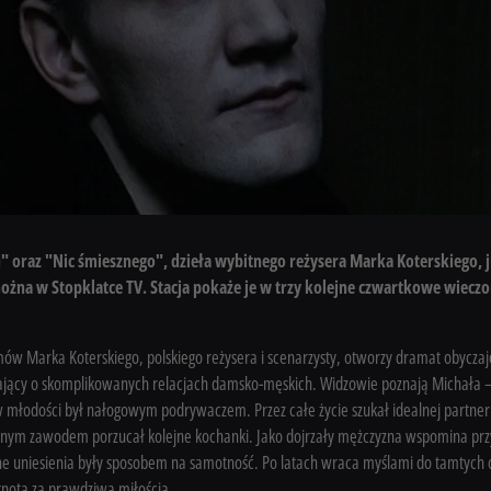
" oraz "Nic śmiesznego", dzieła wybitnego reżysera Marka Koterskiego, 
ożna w Stopklatce TV. Stacja pokaże je w trzy kolejne czwartkowe wieczo
mów Marka Koterskiego, polskiego reżysera i scenarzysty, otworzy dramat obycza
jący o skomplikowanych relacjach damsko-męskich. Widzowie poznają Michała 
 w młodości był nałogowym podrywaczem. Przez całe życie szukał idealnej partner
snym zawodem porzucał kolejne kochanki. Jako dojrzały mężczyzna wspomina przy
lne uniesienia były sposobem na samotność. Po latach wraca myślami do tamtych
sknotą za prawdziwą miłością.