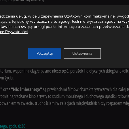
elił się Zbigniew Rola, a w pozostałych bohaterów m.in. Bogusław Linda oraz Kat
świadczenia usług, w celu zapewnienia Użytkownikom maksymalnej wygod
filmie
"Ajlawiu"
, opowiadającym historię gwałtownej miłości niespełnionego art
tając z tej strony wyrażasz na to zgodę. Jeśli nie wyrażasz zgody na 
o atrakcyjnej koleżanki z czasów studenckich. Związek dwojga zupełnie różnych od 
tawieniach swojej przeglądarki. Informacje o zasadach przetwarzani
niesień, ale także wielkich cierpień i częstych rozstań. Scenariusz do filmu pows
yce Prywatności
.
 i Cezarym Pazurze. Aktorom udało się stworzyć niezapomniany dramatyczno-kome
petie Adasia Miauczyńskiego obejrzeć będzie można również w kolejnym filmie M
Akceptuj
Ustawienia
enie Stopklatki TV w ostatni czwartek lutego.
"Nic śmiesznego"
to gorzka komed
y polskiego społeczeństwa. Cezary Pazura wciela się tym razem w nieżyjącego ju
ktorium, wspomina ciągłe pasmo nieszczęść, porażek i idiotycznych zbiegów okoli
m życiu.
u"
oraz
"Nic śmiesznego"
są przykładami filmów charakterystycznych dla całej 
rotnie nagradzane kino artysty to studium moralnego i duchowego upadku człowi
bcowaniem w świecie, trudnościami w relacjach międzyludzkich czy rozpadem wię
tego, godz. 0:30