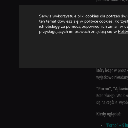
W główną postać wci
Serwis wykorzystuje pliki cookies dla potrzeb 
zobaczymy także w 
ten temat dowiesz się w
polityce cookies
. Korzys
Miauczyńskiego i jeg
ich obsługę za pomocą odpowiednich zmian w us
pasmem erotycznych u
przysługujących im prawach znajdują się w
Polit
Katarzynie Figurze
Humorystyczne pery
który zagości na ant
przywary i kompleks
który leżąc w prose
wyjątkowo nieudany
"Porno"
,
"Ajlawi
Koterskiego. Wielok
się najczęściej wyo
Kiedy oglądać:
"Porno" – 9 lu