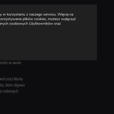
arzyna Figura, którą
y w korzystaniu z naszego serwisu. Więcej na
ysty Adasia
wykorzystywanie plików cookies, możesz wyłączyć
siebie ludzi jest
a danych osobowych Użytkowników oraz
tał z myślą o
diowy duet.
arka Koterskiego,
ia ukazująca
ż sławnego reżysera,
czności w swoim
twórczości Marka
eka, które objawia
zi rodzinnych.