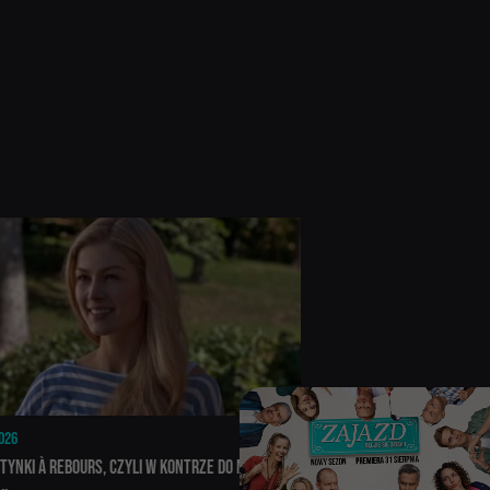
026
tynki à rebours, czyli w kontrze do miłosnych