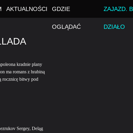
M
AKTUALNOŚCI
GDZIE
ZAJAZD. B
OGLĄDAĆ
DZIAŁO
LLADA
poleona kradnie plany
eon ma romans z hrabiną
 rocznicę bitwy pod
Bezrukov Sergey, Deląg