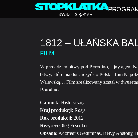
PROGRA
Z
A
WSZE CIĘ Z
A
TRZYMA
1812 – UŁAŃSKA BA
FILM
W przeddzień bitwy pod Borodino, tajny agent Na
bitwy, które ma dostarczyć do Polski. Tam Napol
Walewską… Film zrealizowany został w dwusetną
Borodino.
Gatunek:
Historyczny
Kraj produkcji:
Rosja
Rok produkcji:
2012
Reżyser:
Oleg Fesenko
Obsada:
Adomaitis Gediminas, Belyy Anatoliy, 