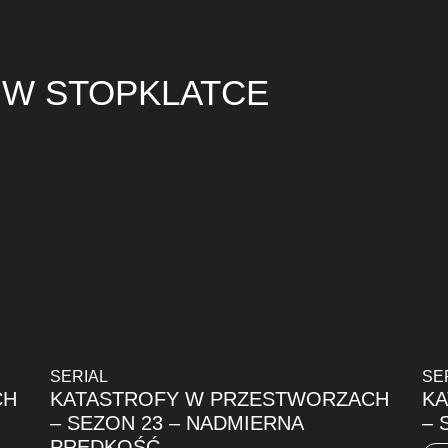
 W STOPKLATCE
SERIAL
SE
CH
KATASTROFY W PRZESTWORZACH
K
I
– SEZON 23 – NADMIERNA
– 
PRĘDKOŚĆ