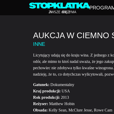
PROGRA
Z
A
WSZE CIĘ Z
A
TRZYMA
AUKCJA W CIEMNO S
INNE
Licytujący udają się do kraju wina. Z jednego z
odór, ale mimo to ktoś nadal uważa, że jego zakup
pechowiec nie zdobywa tylko kwaśne winogrona. 
nadzieję, że to, co dotychczas wylicytowali, pozw
Gatunek:
Dokumentalny
Kraj produkcji:
USA
Rok produkcji:
2013
Reżyser:
Matthew Hobin
Obsada:
Kelly Sean, McClure Jesse, Rowe Cam