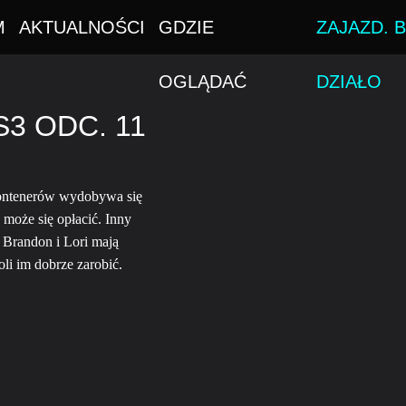
M
AKTUALNOŚCI
GDZIE
ZAJAZD. B
OGLĄDAĆ
DZIAŁO
3 ODC. 11
 kontenerów wydobywa się
 może się opłacić. Inny
Brandon i Lori mają
oli im dobrze zarobić.