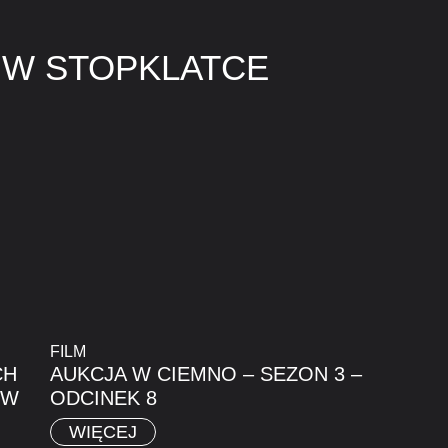
 W STOPKLATCE
FILM
CH
AUKCJA W CIEMNO – SEZON 3 –
ÓW
ODCINEK 8
WIĘCEJ