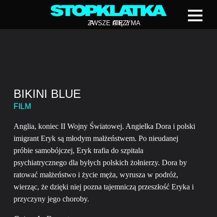
Z
A
WSZE CIĘ Z
A
TRZYMA
BIKINI BLUE
FILM
Anglia, koniec II Wojny Światowej. Angielka Dora i polski
imigrant Eryk są młodym małżeństwem. Po nieudanej
próbie samobójczej, Eryk trafia do szpitala
psychiatrycznego dla byłych polskich żołnierzy. Dora by
ratować małżeństwo i życie męża, wyrusza w podróż,
wierząc, że dzięki niej pozna tajemniczą przeszłość Eryka i
przyczyny jego choroby.