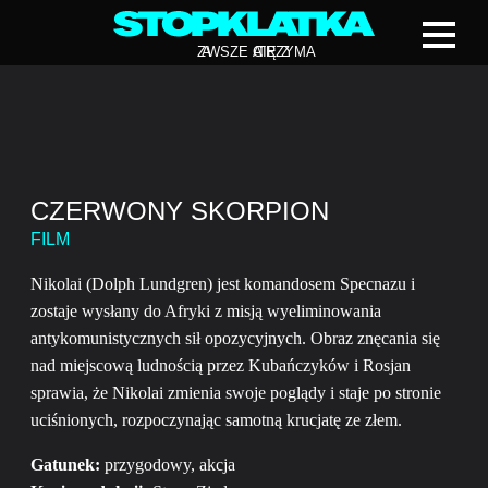
Z
A
WSZE CIĘ Z
A
TRZYMA
CZERWONY SKORPION
FILM
Nikolai (Dolph Lundgren) jest komandosem Specnazu i
zostaje wysłany do Afryki z misją wyeliminowania
antykomunistycznych sił opozycyjnych. Obraz znęcania się
nad miejscową ludnością przez Kubańczyków i Rosjan
sprawia, że Nikolai zmienia swoje poglądy i staje po stronie
uciśnionych, rozpoczynając samotną krucjatę ze złem.
Gatunek:
przygodowy, akcja