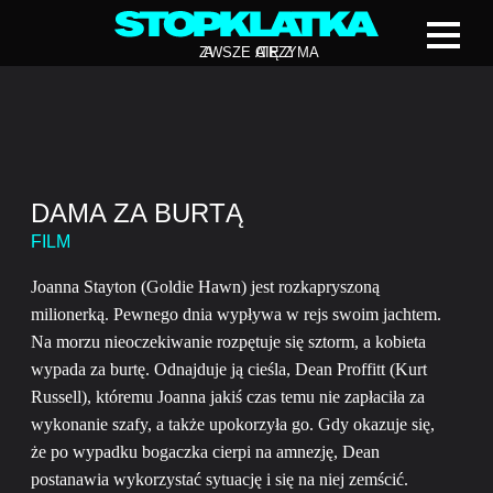
Z
A
WSZE CIĘ Z
A
TRZYMA
DAMA ZA BURTĄ
FILM
Joanna Stayton (Goldie Hawn) jest rozkapryszoną
milionerką. Pewnego dnia wypływa w rejs swoim jachtem.
Na morzu nieoczekiwanie rozpętuje się sztorm, a kobieta
wypada za burtę. Odnajduje ją cieśla, Dean Proffitt (Kurt
Russell), któremu Joanna jakiś czas temu nie zapłaciła za
wykonanie szafy, a także upokorzyła go. Gdy okazuje się,
że po wypadku bogaczka cierpi na amnezję, Dean
postanawia wykorzystać sytuację i się na niej zemścić.