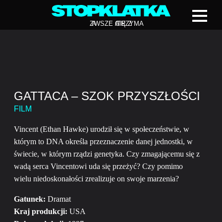
Z
A
WSZE CIĘ Z
A
TRZYMA
GATTACA – SZOK PRZYSZŁOŚCI
FILM
Vincent (Ethan Hawke) urodził się w społeczeństwie, w
którym to DNA określa przeznaczenie danej jednostki, w
świecie, w którym rządzi genetyka. Czy zmagającemu się z
wadą serca Vincentowi uda się przeżyć? Czy pomimo
wielu niedoskonałości zrealizuje on swoje marzenia?
Gatunek:
Dramat
Kraj produkcji:
USA