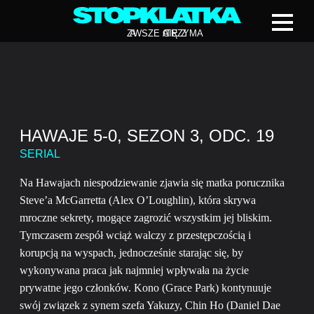
Z
A
WSZE CIĘ Z
A
TRZYMA
HAWAJE 5-0, SEZON 3, ODC. 19
SERIAL
Na Hawajach niespodziewanie zjawia się matka porucznika
Steve’a McGarretta (Alex O’Loughlin), która skrywa
mroczne sekrety, mogące zagrozić wszystkim jej bliskim.
Tymczasem zespół wciąż walczy z przestępczością i
korupcją na wyspach, jednocześnie starając się, by
wykonywana praca jak najmniej wpływała na życie
prywatne jego członków. Kono (Grace Park) kontynuuje
swój związek z synem szefa Yakuzy, Chin Ho (Daniel Dae