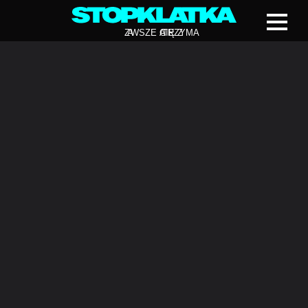
Z
A
WSZE CIĘ Z
A
TRZYMA