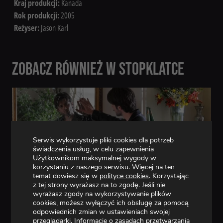
Kraj produkcji:
Kanada
Rok produkcji:
2005
Reżyser:
Jason Karl
ZOBACZ RÓWNIEŻ W STOPKLATCE
Serwis wykorzystuje pliki cookies dla potrzeb
świadczenia usług, w celu zapewnienia
Użytkownikom maksymalnej wygody w
korzystaniu z naszego serwisu. Więcej na ten
temat dowiesz się w
polityce cookies
. Korzystając
z tej strony wyrażasz na to zgodę. Jeśli nie
SERIAL
wyrażasz zgody na wykorzystywanie plików
KOMISARZ REX – SEZON 5 – ZABÓJCZE SEKRETY
cookies, możesz wyłączyć ich obsługę za pomocą
odpowiednich zmian w ustawieniach swojej
WIĘCEJ
przeglądarki. Informacje o zasadach przetwarzania