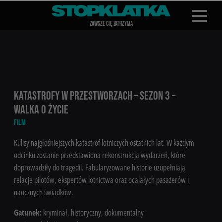
Z
A
WSZE CIĘ Z
A
TRZYMA
KATASTROFY W PRZESTWORZACH – SEZON 3 –
WALKA O ŻYCIE
FILM
Kulisy najgłośniejszych katastrof lotniczych ostatnich lat. W każdym
odcinku zostanie przedstawiona rekonstrukcja wydarzeń, które
doprowadziły do tragedii. Fabularyzowane historie uzupełniają
relacje pilotów, ekspertów lotnictwa oraz ocalałych pasażerów i
naocznych świadków.
Gatunek:
kryminał, historyczny, dokumentalny