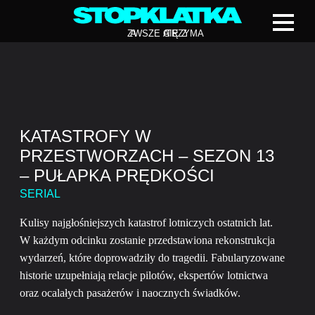
Z
A
WSZE CIĘ Z
A
TRZYMA
KATASTROFY W
PRZESTWORZACH – SEZON 13
– PUŁAPKA PRĘDKOŚCI
SERIAL
Kulisy najgłośniejszych katastrof lotniczych ostatnich lat.
W każdym odcinku zostanie przedstawiona rekonstrukcja
wydarzeń, które doprowadziły do tragedii. Fabularyzowane
historie uzupełniają relacje pilotów, ekspertów lotnictwa
oraz ocalałych pasażerów i naocznych świadków.