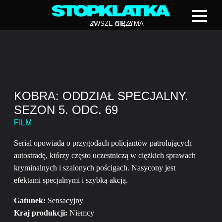
Z
A
WSZE CIĘ Z
A
TRZYMA
KOBRA: ODDZIAŁ SPECJALNY.
SEZON 5. ODC. 69
FILM
Serial opowiada o przygodach policjantów patrolujących
autostradę, którzy często uczestniczą w ciężkich sprawach
kryminalnych i szalonych pościgach. Nasycony jest
efektami specjalnymi i szybką akcją.
Gatunek:
Sensacyjny
Kraj produkcji:
Niemcy