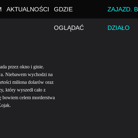
M
AKTUALNOŚCI
GDZIE
ZAJAZD. B
OGLĄDAĆ
DZIAŁO
da przez okno i ginie.
twa. Niebawem wychodzi na
artości miliona dolarów oraz
, który wyszedł cało z
się bowiem celem morderstwa
Kojak.