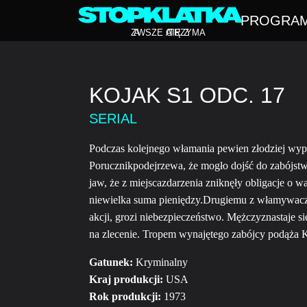
PROGRA
Z
A
WSZE CIĘ Z
A
TRZYMA
KOJAK S1 ODC. 17
SERIAL
Podczas kolejnego włamania pewien złodziej wypa
Porucznikpodejrzewa, że mogło dojść do zabójs
jaw, że z miejscazdarzenia zniknęły obligacje o w
niewielka suma pieniędzy.Drugiemu z włamywaczy
akcji, grozi niebezpieczeństwo. Mężczyznastaje 
na zlecenie. Tropem wynajętego zabójcy podąża 
Gatunek:
Kryminalny
Kraj produkcji:
USA
Rok produkcji:
1973