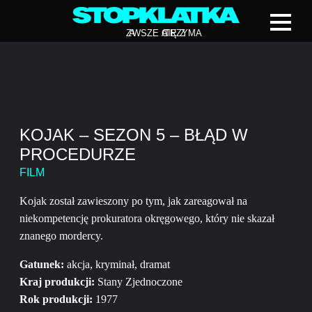
Z
A
WSZE CIĘ Z
A
TRZYMA
KOJAK – SEZON 5 – BŁĄD W
PROCEDURZE
FILM
Kojak został zawieszony po tym, jak zareagował na
niekompetencję prokuratora okręgowego, który nie skazał
znanego mordercy.
Gatunek:
akcja, kryminał, dramat
Kraj produkcji:
Stany Zjednoczone
Rok produkcji:
1977