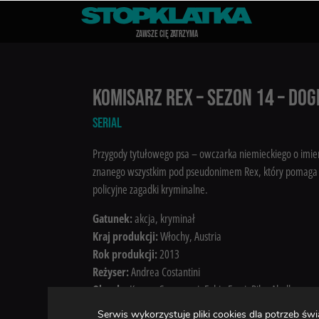
Z
A
WSZE CIĘ Z
A
TRZYMA
KOMISARZ REX – SEZON 14 – DO
SERIAL
Przygody tytułowego psa – owczarka niemieckiego o imie
znanego wszystkim pod pseudonimem Rex, który pomag
policyjne zagadki kryminalne.
Gatunek:
akcja, kryminał
Kraj produkcji:
Włochy, Austria
Rok produkcji:
2013
Reżyser:
Andrea Costantini
Obsada:
Kaspar Capparoni, Fabio Ferri, Pilar Abella
Serwis wykorzystuje pliki cookies dla potrzeb 