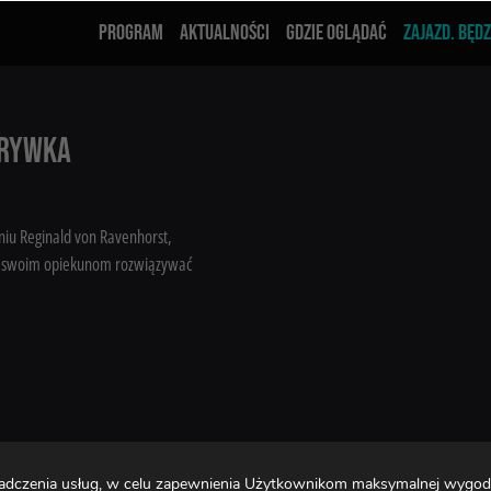
PROGRAM
AKTUALNOŚCI
GDZIE OGLĄDAĆ
ZAJAZD. BĘDZ
GRYWKA
niu Reginald von Ravenhorst,
a swoim opiekunom rozwiązywać
świadczenia usług, w celu zapewnienia Użytkownikom maksymalnej wygod