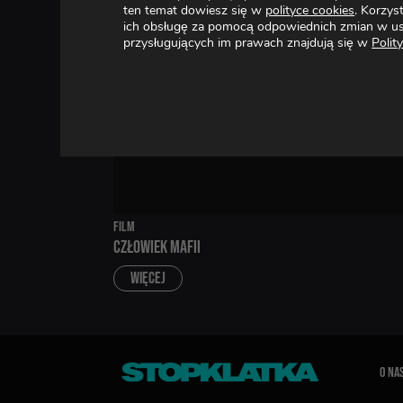
ten temat dowiesz się w
polityce cookies
. Korzys
ich obsługę za pomocą odpowiednich zmian w us
ZOBACZ RÓWNIEŻ W STOPKLAT
przysługujących im prawach znajdują się w
Polit
FILM
CZŁOWIEK MAFII
WIĘCEJ
O NA