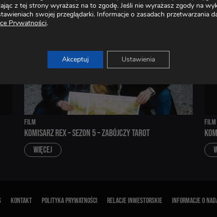
tając z tej strony wyrażasz na to zgodę. Jeśli nie wyrażasz zgody na 
tawieniach swojej przeglądarki. Informacje o zasadach przetwarzani
CE
yce Prywatności
.
Akceptuj
Ustawienia
FILM
FILM
KOMISARZ REX – SEZON 5 – ZABÓJCZY TAROT
KOM
WIĘCEJ
W
S
KONTAKT
POLITYKA PRYWATNOŚCI
RELACJE INWESTORSKIE
INFORMACJE O NA