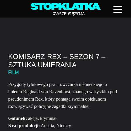
Z
A
WSZE CIĘ Z
A
TRZYMA
KOMISARZ REX – SEZON 7 –
SZTUKA UMIERANIA
FILM
Przygody tytułowego psa – owczarka niemieckiego o
imieniu Reginald von Ravenhorst, znanego wszystkim pod
pseudonimem Rex, który pomaga swoim opiekunom
rozwiązywać policyjne zagadki kryminalne.
Gatunek:
akcja, kryminał
Kraj produkcji:
Austria, Niemcy