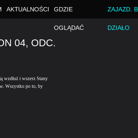
M
AKTUALNOŚCI
GDZIE
ZAJAZD. B
OGLĄDAĆ
DZIAŁO
N 04, ODC.
ają wzdłuż i wszerz Stany
w. Wszystko po to, by