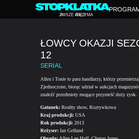
PROGRA
Z
A
WSZE CIĘ Z
A
TRZYMA
ŁOWCY OKAZJI SEZO
12
SERIAL
Allen i Tonie to para handlarzy, którzy przemierz
Zjednoczone, biorąc udział w aukcjach magazynó
znaleźć przedmioty mogące przynieść duży zysk.
Gatunek:
Reality show, Rozrywkowa
Kraj produkcji:
USA
Rok produkcji:
2013
Reżyser:
Ian Gelfand
Obsada:
Allen Lee Haff, Clinton Jones