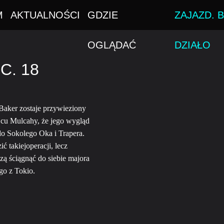
M
AKTUALNOŚCI
GDZIE
ZAJAZD. B
OGLĄDAĆ
DZIAŁO
C. 18
aker zostaje przywieziony
ojcu Mulcahy, że jego wygląd
o Sokolego Oka i Trapera.
 takiejoperacji, lecz
ą ściągnąć do siebie majora
go z Tokio.