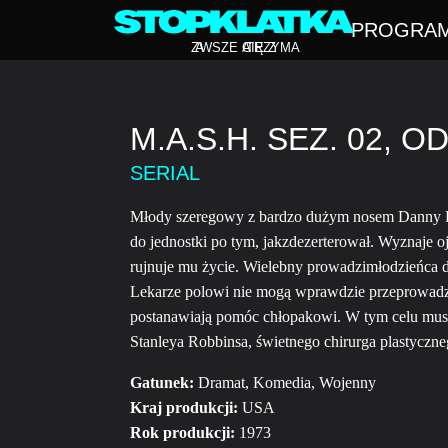
PROGRA
Z
A
WSZE CIĘ Z
A
TRZYMA
M.A.S.H. SEZ. 02, OD
SERIAL
Młody szeregowy z bardzo dużym nosem Danny B
do jednostki po tym, jakzdezerterował. Wyznaje 
rujnuje mu życie. Wielebny prowadzimłodzieńca d
Lekarze polowi nie mogą wprawdzie przeprowadzić
postanawiają pomóc chłopakowi. W tym celu musz
Stanleya Robbinsa, świetnego chirurga plastyczne
Gatunek:
Dramat, Komedia, Wojenny
Kraj produkcji:
USA
Rok produkcji:
1973