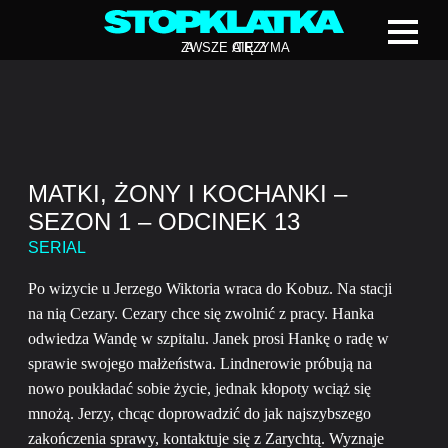
Z
A
WSZE CIĘ Z
A
TRZYMA
MATKI, ŻONY I KOCHANKI –
SEZON 1 – ODCINEK 13
SERIAL
Po wizycie u Jerzego Wiktoria wraca do Kobuz. Na stacji
na nią Cezary. Cezary chce się zwolnić z pracy. Hanka
odwiedza Wandę w szpitalu. Janek prosi Hankę o radę w
sprawie swojego małżeństwa. Lindnerowie próbują na
nowo poukładać sobie życie, jednak kłopoty wciąż się
mnożą. Jerzy, chcąc doprowadzić do jak najszybszego
zakończenia sprawy, kontaktuje się z Zarychtą. Wyznaje