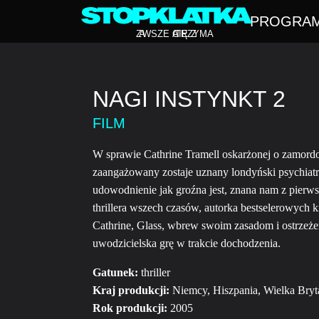
PROGRA
Z
A
WSZE CIĘ Z
A
TRZYMA
NAGI INSTYNKT 2
FILM
W sprawie Cathrine Tramell oskarżonej o zamor
zaangażowany zostaje uznany londyński psychiatr
udowodnienie jak groźna jest, znana nam z pierws
thrillera wszech czasów, autorka bestselerowych
Cathrine, Glass, wbrew swoim zasadom i ostrzeże
uwodzicielska grę w trakcie dochodzenia.
Gatunek:
thriller
Kraj produkcji:
Niemcy, Hiszpania, Wielka Bryt
Rok produkcji:
2005