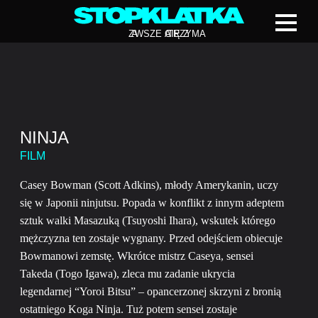
Z
A
WSZE CIĘ Z
A
TRZYMA
NINJA
FILM
Casey Bowman (Scott Adkins), młody Amerykanin, uczy
się w Japonii ninjutsu. Popada w konflikt z innym adeptem
sztuk walki Masazuką (Tsuyoshi Ihara), wskutek którego
mężczyzna ten zostaje wygnany. Przed odejściem obiecuje
Bowmanowi zemstę. Wkrótce mistrz Caseya, sensei
Takeda (Togo Igawa), zleca mu zadanie ukrycia
legendarnej “Yoroi Bitsu” – opancerzonej skrzyni z bronią
ostatniego Koga Ninja. Tuż potem sensei zostaje