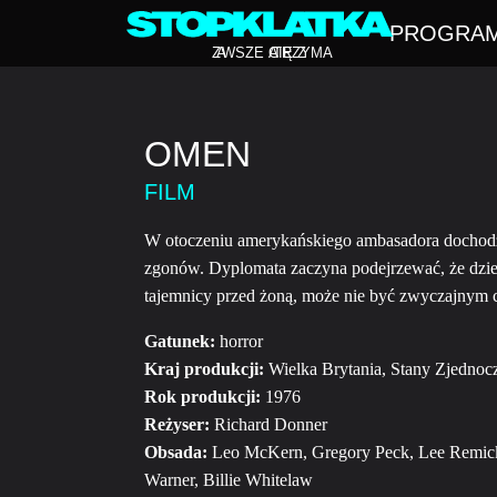
PROGRA
Z
A
WSZE CIĘ Z
A
TRZYMA
OMEN
FILM
W otoczeniu amerykańskiego ambasadora dochodzi
zgonów. Dyplomata zaczyna podejrzewać, że dzie
tajemnicy przed żoną, może nie być zwyczajnym 
Gatunek:
horror
Kraj produkcji:
Wielka Brytania, Stany Zjednoc
Rok produkcji:
1976
Reżyser:
Richard Donner
Obsada:
Leo McKern, Gregory Peck, Lee Remick
Warner, Billie Whitelaw