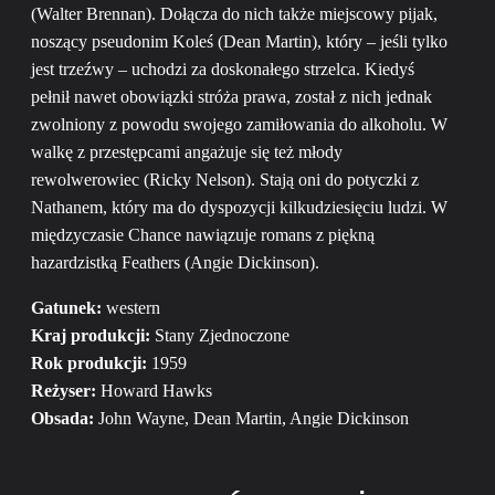
(Walter Brennan). Dołącza do nich także miejscowy pijak,
noszący pseudonim Koleś (Dean Martin), który – jeśli tylko
jest trzeźwy – uchodzi za doskonałego strzelca. Kiedyś
pełnił nawet obowiązki stróża prawa, został z nich jednak
zwolniony z powodu swojego zamiłowania do alkoholu. W
walkę z przestępcami angażuje się też młody
rewolwerowiec (Ricky Nelson). Stają oni do potyczki z
Nathanem, który ma do dyspozycji kilkudziesięciu ludzi. W
międzyczasie Chance nawiązuje romans z piękną
hazardzistką Feathers (Angie Dickinson).
Gatunek:
western
Kraj produkcji:
Stany Zjednoczone
Rok produkcji:
1959
Reżyser:
Howard Hawks
Obsada:
John Wayne, Dean Martin, Angie Dickinson