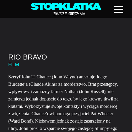
Z
A
WSZE CIĘ Z
A
TRZYMA
RIO BRAVO
FILM
Szeryf John T. Chance (John Wayne) aresztuje Joego
Burdette’a (Claude Akins) za morderstwo. Brat przestępcy,
wpływowy i zamożny farmer Nathan (John Russell), nie
zamierza jednak dopuścić do tego, by jego krewny tkwił za
kratami. Wykorzystuje swoje kontakty i wyciąga mordercę
z więzienia. Chance’owi pomaga przyjaciel Pat Wheeler
(Ward Bond). Niebawem jednak zostaje zastrzelony na
ulicy. John prosi o wsparcie swojego zastępcę Stumpy’ego