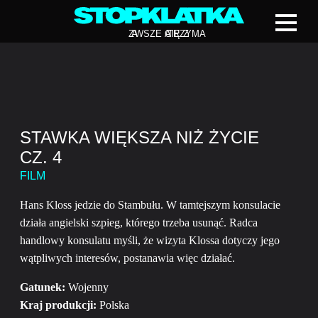
Z
A
WSZE CIĘ Z
A
TRZYMA
STAWKA WIĘKSZA NIŻ ŻYCIE
CZ. 4
FILM
Hans Kloss jedzie do Stambułu. W tamtejszym konsulacie
działa angielski szpieg, którego trzeba usunąć. Radca
handlowy konsulatu myśli, że wizyta Klossa dotyczy jego
wątpliwych interesów, postanawia więc działać.
Gatunek:
Wojenny
Kraj produkcji:
Polska