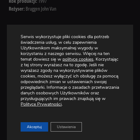
Rok produkcji:
1997
Reżyser:
Bruggen John Van
ZOBACZ RÓWNIEŻ W STOPKLATCE
Serwis wykorzystuje pliki cookies dla potrzeb
świadczenia usług, w celu zapewnienia
Użytkownikom maksymalnej wygody w
korzystaniu z naszego serwisu. Więcej na ten
temat dowiesz się w
polityce cookies
. Korzystając
z tej strony wyrażasz na to zgodę. Jeśli nie
wyrażasz zgody na wykorzystywanie plików
cookies, możesz wyłączyć ich obsługę za pomocą
odpowiednich zmian w ustawieniach swojej
przeglądarki. Informacje o zasadach przetwarzania
danych osobowych Użytkowników oraz
przysługujących im prawach znajdują się w
Polityce Prywatności
.
FILM
KOMISARZ REX – SEZON 5 – SISI
Akceptuj
Ustawienia
WIĘCEJ