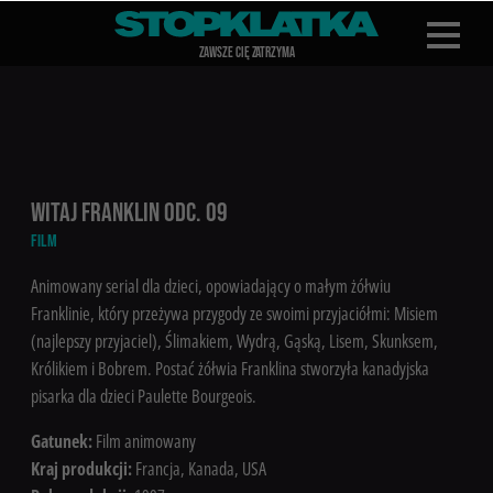
Z
A
WSZE CIĘ Z
A
TRZYMA
WITAJ FRANKLIN ODC. 09
FILM
Animowany serial dla dzieci, opowiadający o małym żółwiu
Franklinie, który przeżywa przygody ze swoimi przyjaciółmi: Misiem
(najlepszy przyjaciel), Ślimakiem, Wydrą, Gąską, Lisem, Skunksem,
Królikiem i Bobrem. Postać żółwia Franklina stworzyła kanadyjska
pisarka dla dzieci Paulette Bourgeois.
Gatunek:
Film animowany
Kraj produkcji:
Francja, Kanada, USA