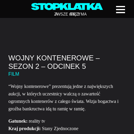
Z
A
WSZE CIĘ Z
A
TRZYMA
WOJNY KONTENEROWE –
SEZON 2 – ODCINEK 5
FILM
“Wojny kontenerowe” prezentują jedne z największych
aukcji, w których uczestnicy walczą o zawartość
ogromnych kontenerów z całego świata. Wizja bogactwa i
groźba bankructwa idą tu ramię w ramię.
Gatunek:
reality tv
Kraj produkcji:
Stany Zjednoczone