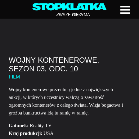
Z
A
WSZE CIĘ Z
A
TRZYMA
WOJNY KONTENEROWE,
SEZON 03, ODC. 10
FILM
Wojny kontenerowe prezentują jedne z największych
aukcji, w których uczestnicy walczą o zawartość
ogromnych kontenerów z całego świata. Wizja bogactwa i
groźba bankructwa idą tu ramię w ramię.
Gatunek:
Reality TV
Kraj produkcji:
USA