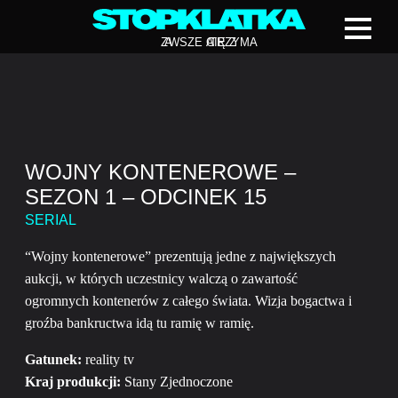
Z
A
WSZE CIĘ Z
A
TRZYMA
WOJNY KONTENEROWE –
SEZON 1 – ODCINEK 15
SERIAL
“Wojny kontenerowe” prezentują jedne z największych
aukcji, w których uczestnicy walczą o zawartość
ogromnych kontenerów z całego świata. Wizja bogactwa i
groźba bankructwa idą tu ramię w ramię.
Gatunek:
reality tv
Kraj produkcji:
Stany Zjednoczone