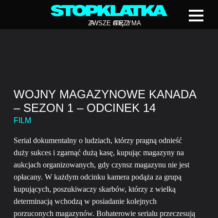
Z
A
WSZE CIĘ Z
A
TRZYMA
WOJNY MAGAZYNOWE KANADA
– SEZON 1 – ODCINEK 14
FILM
Serial dokumentalny o ludziach, którzy pragną odnieść
duży sukces i zgarnąć dużą kasę, kupując magazyny na
aukcjach organizowanych, gdy czynsz magazynu nie jest
opłacany. W każdym odcinku kamera podąża za grupą
kupujących, poszukiwaczy skarbów, którzy z wielką
determinacją wchodzą w posiadanie kolejnych
porzuconych magazynów. Bohaterowie serialu przeczesują