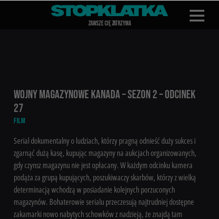
Z
A
WSZE CIĘ Z
A
TRZYMA
WOJNY MAGAZYNOWE KANADA – SEZON 2 – ODCINEK
27
FILM
Serial dokumentalny o ludziach, którzy pragną odnieść duży sukces i
zgarnąć dużą kasę, kupując magazyny na aukcjach organizowanych,
gdy czynsz magazynu nie jest opłacany. W każdym odcinku kamera
podąża za grupą kupujących, poszukiwaczy skarbów, którzy z wielką
determinacją wchodzą w posiadanie kolejnych porzuconych
magazynów. Bohaterowie serialu przeczesują najtrudniej dostępne
zakamarki nowo nabytych schowków z nadzieją, że znajdą tam