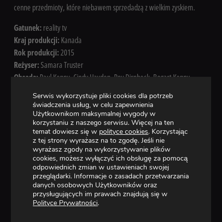
cenne przedmioty, które niebawem sprzedadzą z wielkim zyskiem.
Gatunek:
reality tv
Kraj produkcji:
Kanada
Rok produkcji:
2015
Reżyser:
Samara Truster
Obsada:
Paul Kenny, Cindy Hayden, Roy Dirnbeck, Bogart Kenny,
Rick Coffill, Ursula Stolf, Don Reinhart
Serwis wykorzystuje pliki cookies dla potrzeb
świadczenia usług, w celu zapewnienia
Użytkownikom maksymalnej wygody w
korzystaniu z naszego serwisu. Więcej na ten
ZOBACZ RÓWNIEŻ W STOPKLATCE
temat dowiesz się w
polityce cookies
. Korzystając
z tej strony wyrażasz na to zgodę. Jeśli nie
wyrażasz zgody na wykorzystywanie plików
cookies, możesz wyłączyć ich obsługę za pomocą
odpowiednich zmian w ustawieniach swojej
przeglądarki. Informacje o zasadach przetwarzania
danych osobowych Użytkowników oraz
przysługujących im prawach znajdują się w
Polityce Prywatności
.