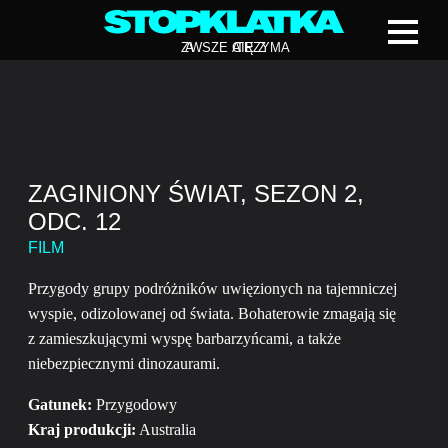
Z
A
WSZE CIĘ Z
A
TRZYMA
ZAGINIONY ŚWIAT, SEZON 2,
ODC. 12
FILM
Przygody grupy podróżników uwięzionych na tajemniczej
wyspie, odizolowanej od świata. Bohaterowie zmagają się
z zamieszkującymi wyspę barbarzyńcami, a także
niebezpiecznymi dinozaurami.
Gatunek:
Przygodowy
Kraj produkcji:
Australia