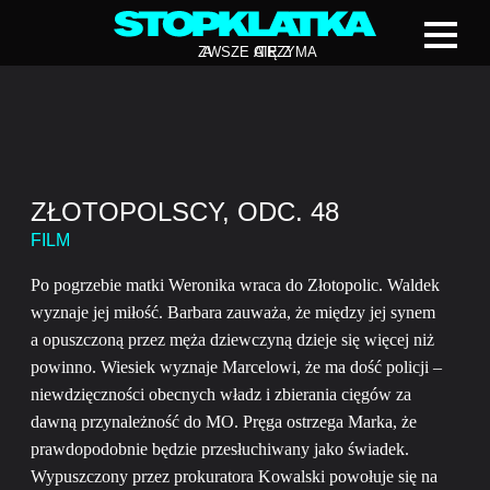
Z
A
WSZE CIĘ Z
A
TRZYMA
ZŁOTOPOLSCY, ODC. 48
FILM
Po pogrzebie matki Weronika wraca do Złotopolic. Waldek
wyznaje jej miłość. Barbara zauważa, że między jej synem
a opuszczoną przez męża dziewczyną dzieje się więcej niż
powinno. Wiesiek wyznaje Marcelowi, że ma dość policji –
niewdzięczności obecnych władz i zbierania cięgów za
dawną przynależność do MO. Pręga ostrzega Marka, że
prawdopodobnie będzie przesłuchiwany jako świadek.
Wypuszczony przez prokuratora Kowalski powołuje się na